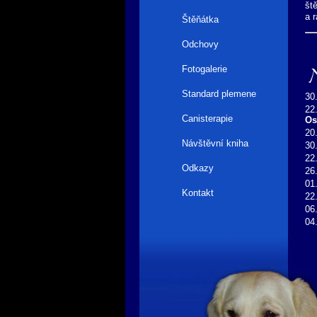
št
a 
Štěňátka
Odchovy
N
Fotogalerie
Standard plemene
30
22
Canisterapie
Os
20
Návštěvní kniha
30
22
Odkazy
26
01
Kontakt
22
06
04