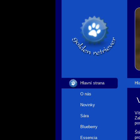
Hlavní strana
Hl
O nás
V
Novinky
Ví
Sára
Za
po
Blueberry
Št
pr
Essencia