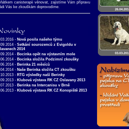
ěňátkem canisterapii věnovat, zajistíme Vám přípravu
rádi Vás ke zkouškám doprovodíme.
26.04.201
ovinky
.03.2016 -
Nová posila našeho týmu
.09.2014 -
Setkání sourozenců z Evigoldu v
lavanech 2014
03.03.201
.09.2014 -
Bocinka opět na výstavním mole
.06.2014 -
Bocinka složila Podzimní zkoušky
.06.2014 -
Berinka 21 měsíců
.04.2014 -
Naše Berinka složila CT zkoušku
.10.2013 -
RTG výsledky naší Berinky
.09.2013 -
Klubová výstava RK CZ Oslavany 2013
.07.2013 -
Berinka na Intercanisu v Brně
.06.2013 -
Klubová výstava RK CZ Konopiště 2013