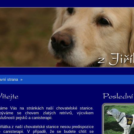
avní strana
»
ítejte
Poslední ga
táme Vás na stránkách naší chovatelské stanice.
býváme se chovem zlatých retrívrů, výcvikem
slušnosti pejsků a canisterapii.
ěňátka z naší chovatelské stanice nesou predispozice
o canisterapii. V případě, že se budete chtít se