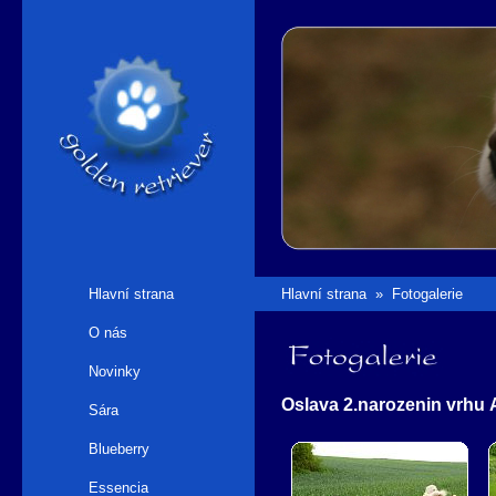
Hlavní strana
Hlavní strana
»
Fotogalerie
O nás
Fotogalerie
Novinky
Oslava 2.narozenin vrhu 
Sára
Blueberry
Essencia