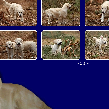
«
1
2
»