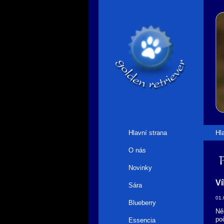
Hlavní strana
Hl
O nás
F
Novinky
Ví
Sára
01.
Blueberry
Ně
po
Essencia