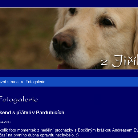
avní strana
»
Fotogalerie
otogalerie
kend s přáteli v Pardubicích
04.2012
kolik foto momentek z nedělní procházky s Bocčiným bráškou Andreasem Evigo
časí na prvního dubna opravdu nechybělo. :)