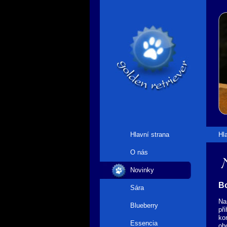
Hlavní strana
Hl
O nás
N
Novinky
Bo
Sára
Na
Blueberry
př
ko
Essencia
ob