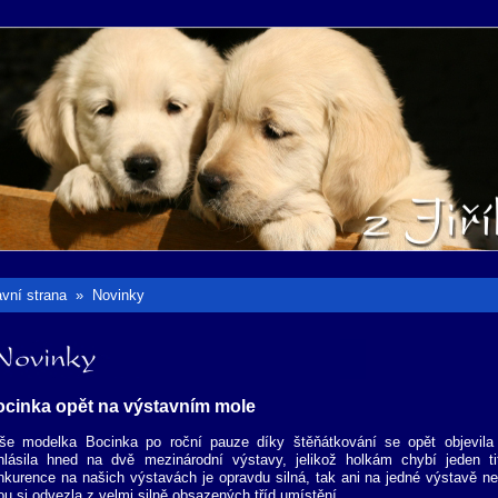
avní strana
»
Novinky
ovinky
cinka opět na výstavním mole
še modelka Bocinka po roční pauze díky štěňátkování se opět objevila 
ihlásila hned na dvě mezinárodní výstavy, jelikož holkám chybí jeden t
nkurence na našich výstavách je opravdu silná, tak ani na jedné výstavě ne
ou si odvezla z velmi silně obsazených tříd umístění.