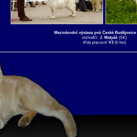
Mezinárodní výstava psů České Budějovice 
rozhodčí:
J. Matyáš
(SK)
třída pracovní
V3
(6 fen)