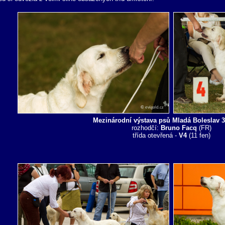
Mezinárodní výstava psů Mladá Boleslav 3
rozhodčí:
Bruno Facq
(FR)
třída otevřená -
V4
(11 fen)