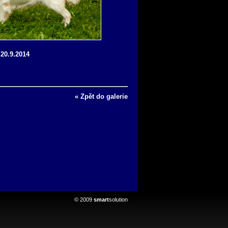
20.9.2014
« Zpět do galerie
© 2009
smart
solution