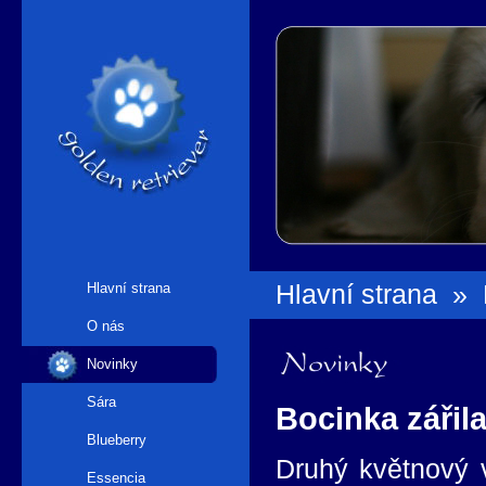
Hlavní strana
Hlavní strana
»
O nás
Novinky
Novinky
Sára
Bocinka záři
Blueberry
Druhý květnový v
Essencia