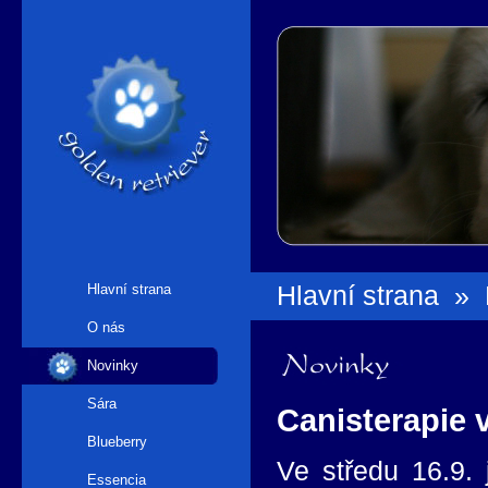
Hlavní strana
Hlavní strana
»
O nás
Novinky
Novinky
Sára
Canisterapie 
Blueberry
Ve středu 16.9.
Essencia