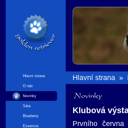
Hlavní strana
Hlavní strana
»
O nás
Novinky
Novinky
Sára
Klubová výst
Blueberry
Prvního června 
Essencia