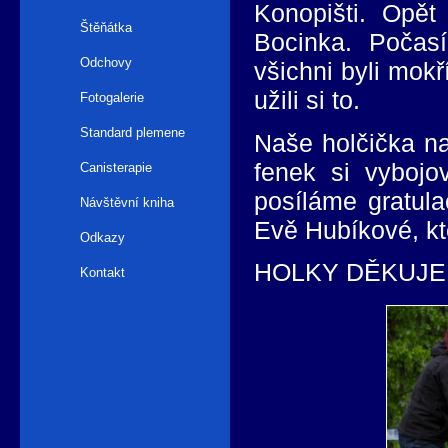
Konopišti. Opět
Štěňátka
Bocinka. Počasí
Odchovy
všichni byli mokří
užili si to.
Fotogalerie
Standard plemene
Naše holčička na
fenek si vyboj
Canisterapie
posíláme gratula
Návštěvní kniha
Evě Hubíkové, kte
Odkazy
HOLKY DĚKUJE
Kontakt