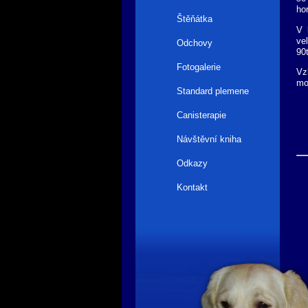
ho
Štěňátka
V 
ve
Odchovy
90
Fotogalerie
Vz
mo
Standard plemene
Canisterapie
Návštěvní kniha
Odkazy
Kontakt