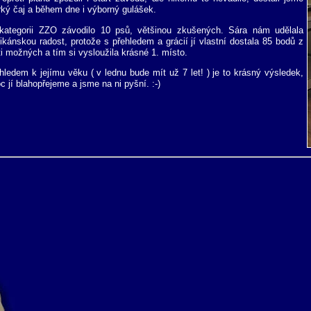
rký čaj a během dne i výborný gulášek.
kategorii ZZO závodilo 10 psů, většinou zkušených. Sára nám udělala
likánskou radost, protože s přehledem a grácií jí vlastní dostala 85 bodů z
ti možných a tím si vysloužila krásné 1. místo.
hledem k jejímu věku ( v lednu bude mít už 7 let! ) je to krásný výsledek,
c jí blahopřejeme a jsme na ni pyšní. :-)