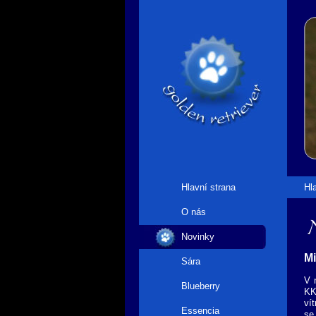
Hlavní strana
Hl
O nás
N
Novinky
M
Sára
V 
Blueberry
KK
ví
Essencia
se