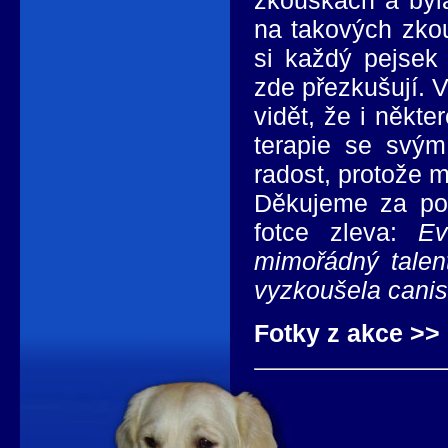
zkouškách a byl
na takových zkou
si každý pejsek 
zde přezkušují. V
vidět, že i někte
terapie se svým
radost, protože m
Děkujeme za poz
fotce zleva:
Ev
mimořádný talent
vyzkoušela canist
Fotky z akce >>