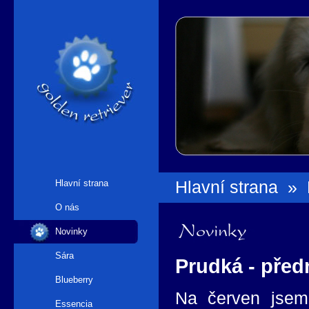
Hlavní strana
Hlavní strana
»
O nás
Novinky
Novinky
Sára
Prudká - před
Blueberry
Na červen jsem
Essencia