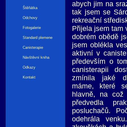
abych jim na sraz
Štěňátka
tak jsem se Sár
Odchovy
rekreační středi
Přijela jsem tam
Fotogalerie
dobrém obědě js
Standard plemene
jsem oblékla ves
Canisterapie
aktivní v caniste
Návštěvní kniha
především o to
Odkazy
canisterapii do
zmínila jaké d
Kontakt
máme, které s
hlavně, na což 
předvedla pra
posluchačů. Po
odehrála venku