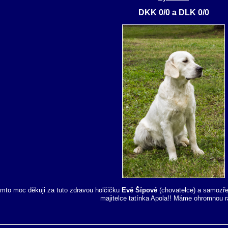
DKK 0/0 a DLK 0/0
mto moc děkuji za tuto zdravou holčičku
Evě Šípové
(chovatelce) a samozře
majitelce tatínka Apola!! Máme ohromnou r