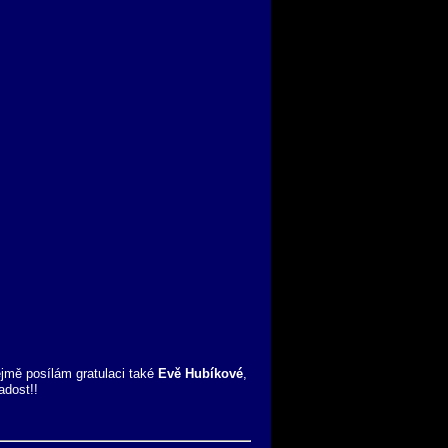
jmě posílám gratulaci také
Evě Hubíkové
,
adost!!