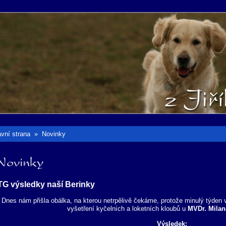
avní strana
»
Novinky
ovinky
G výsledky naší Berinky
Dnes nám přišla obálka, na kterou netrpělivě čekáme, protože minulý týden
vyšetření kyčelních a loketních kloubů u
MVDr. Milan
Výsledek: