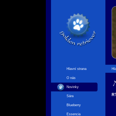
Hlavní strana
Hl
O nás
N
Novinky
RT
Sára
Blueberry
Essencia