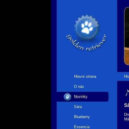
Hlavní strana
Hl
O nás
N
Novinky
Sá
Sára
Dn
Blueberry
Má
Essencia