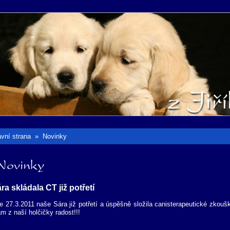
avní strana
»
Novinky
ovinky
ra skládala CT již potřetí
e 27.3.2011 naše Sára již potřetí a úspěšně složila canisterapeutické zkoušky.
m z naší holčičky radost!!!