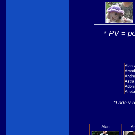
*
PV = po
Alan 
Arami
Andre
Astra
Adoni
Arlet
*
Lada v r
Alan
Ar