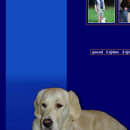
porod
1.týden
2.tý