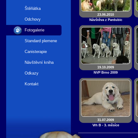
Štěňátka
23.06.2010
Odchovy
Návštěva z Pardubic
Fotogalerie
Standard plemene
Canisterapie
Návštěvní kniha
19.10.2009
NVP Brno 2009
Odkazy
Kontakt
31.07.2009
Vrh B - 3. měsíce